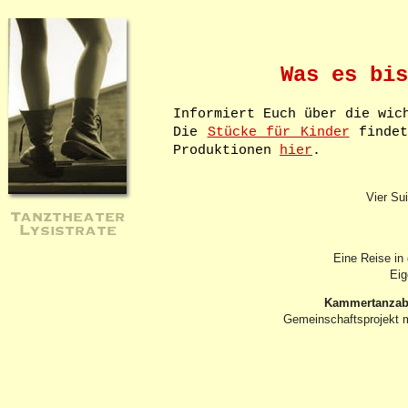
Was es bis
Informiert Euch über die wic
Die
Stücke für Kinder
findet
Produktionen
hier
.
Vier Su
Tanztheater
Lysistrate
Eine Reise in
Eig
Kammertanzab
Gemeinschaftsprojekt m