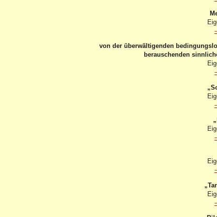
Me
Eig
von der überwältigenden bedingungslo
berauschenden sinnlich
Eig
„Sc
Eig
„
Eig
Eig
„Ta
Eig