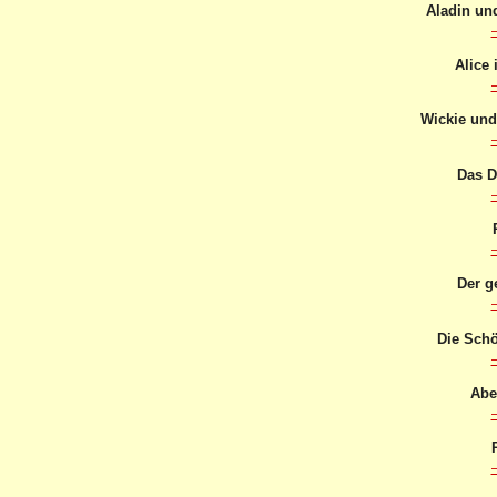
Aladin un
Alice
Wickie und
Das 
Der ge
Die Schö
Abe