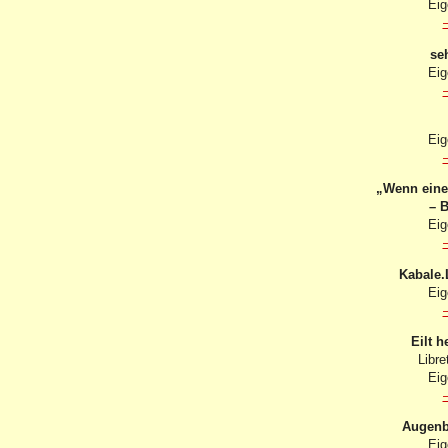
Eig
se
Eig
Eig
„Wenn einer
– B
Eig
Kabale.
Eig
Eilt 
Libre
Eig
Augenbl
Eig