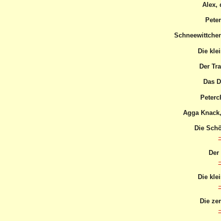
Alex, 
Pete
Schneewittchen
Die kle
Der T
Das 
Peterc
Agga Knack,
Die Schö
Der
Die kle
Die ze