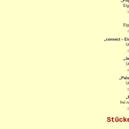
„Pil
Eig
Eig
„connect – Ei
U
„Je
U
„Pal
U
„
frei 
Stück