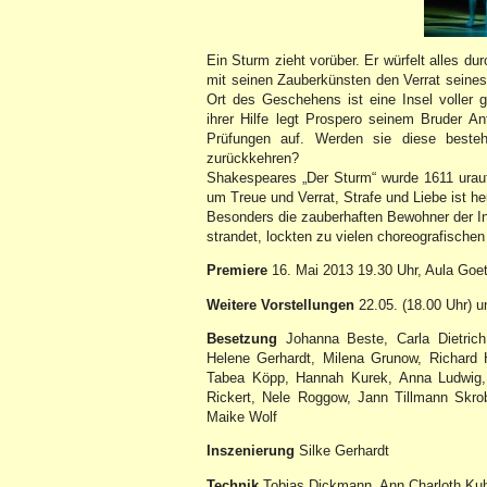
Ein Sturm zieht vorüber. Er würfelt alles du
mit seinen Zauberkünsten den Verrat seines 
Ort des Geschehens ist eine Insel voller ge
ihrer Hilfe legt Prospero seinem Bruder An
Prüfungen auf. Werden sie diese best
zurückkehren?
Shakespeares „Der Sturm“ wurde 1611 uraufg
um Treue und Verrat, Strafe und Liebe ist h
Besonders die zauberhaften Bewohner der In
strandet, lockten zu vielen choreografischen 
Premiere
16. Mai 2013 19.30 Uhr, Aula Go
Weitere Vorstellungen
22.05. (18.00 Uhr) u
Besetzung
Johanna Beste, Carla Dietrich,
Helene Gerhardt, Milena Grunow, Richard 
Tabea Köpp, Hannah Kurek, Anna Ludwig, 
Rickert, Nele Roggow, Jann Tillmann Skrob
Maike Wolf
Inszenierung
Silke Gerhardt
Technik
Tobias Dickmann, Ann Charloth Kuh