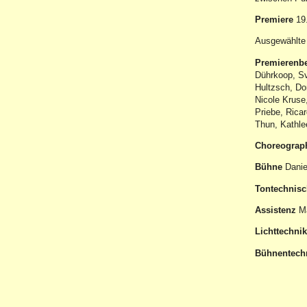
Premiere
19.
Ausgewählte
Premierenb
Dührkoop, Sv
Hultzsch, Do
Nicole Kruse
Priebe, Rica
Thun, Kathlee
Choreograp
Bühne
Danie
Tontechnisc
Assistenz
Ma
Lichttechnik
Bühnentech