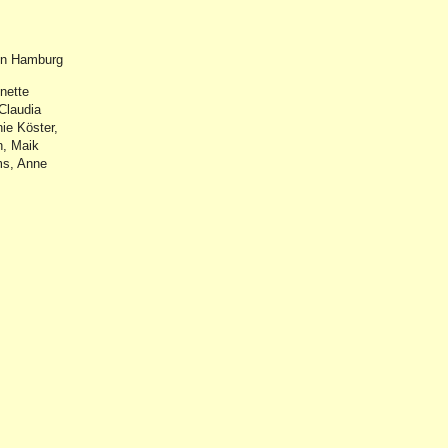
in Hamburg
nette
Claudia
ie Köster,
n, Maik
ms, Anne