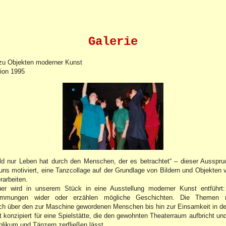
Galerie
zu Objekten moderner Kunst
ion 1995
d nur Leben hat durch den Menschen, der es betrachtet“ – dieser Ausspr
uns motiviert, eine Tanzcollage auf der Grundlage von Bildern und Objekten 
rarbeiten.
er wird in unserem Stück in eine Ausstellung moderner Kunst entführt
timmungen wider oder erzählen mögliche Geschichten. Die Themen 
 über den zur Maschine gewordenen Menschen bis hin zur Einsamkeit in de
t konzipiert für eine Spielstätte, die den gewohnten Theaterraum aufbricht un
likum und Tänzern zerfließen lässt.