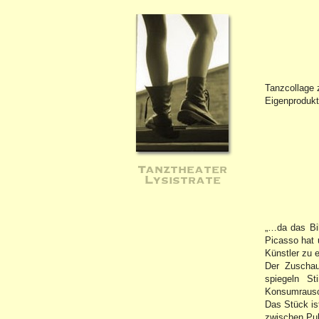
Tanzcollage 
Eigenprodukt
Tanztheater
Lysistrate
„…da das Bil
Picasso hat 
Künstler zu e
Der Zuschau
spiegeln S
Konsumrausch
Das Stück is
zwischen Pub