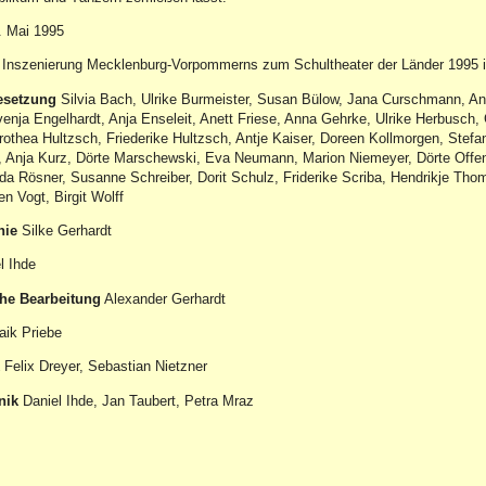
 Mai 1995
 Inszenierung Mecklenburg-Vorpommerns zum Schultheater der Länder 1995 
esetzung
Silvia Bach, Ulrike Burmeister, Susan Bülow, Jana Curschmann, An
enja Engelhardt, Anja Enseleit, Anett Friese, Anna Gehrke, Ulrike Herbusch, 
rothea Hultzsch, Friederike Hultzsch, Antje Kaiser, Doreen Kollmorgen, Stefan
, Anja Kurz, Dörte Marschewski, Eva Neumann, Marion Niemeyer, Dörte Offe
rda Rösner, Susanne Schreiber, Dorit Schulz, Friderike Scriba, Hendrikje Tho
n Vogt, Birgit Wolff
hie
Silke Gerhardt
l Ihde
he Bearbeitung
Alexander Gerhardt
ik Priebe
Felix Dreyer, Sebastian Nietzner
nik
Daniel Ihde, Jan Taubert, Petra Mraz