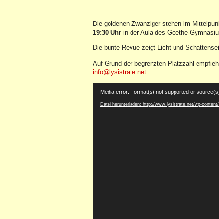
Die goldenen Zwanziger stehen im Mittelpun
19:30 Uhr
in der Aula des Goethe-Gymnasiu
Die bunte Revue zeigt Licht und Schattensei
Auf Grund der begrenzten Platzzahl empfiehl
info@lysistrate.net
.
Video-
Media error: Format(s) not supported or source(s
Player
Datei herunterladen: http://www.lysistrate.net/wp-content