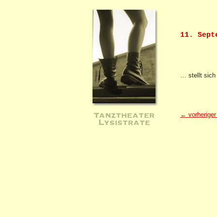
11. Sept
… stellt sich
Tanztheater
← vorheriger 
Lysistrate