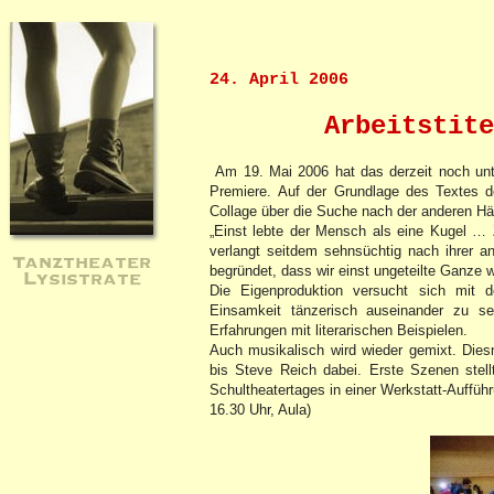
24. April 2006
Arbeitstite
Am 19. Mai 2006 hat das derzeit noch unt
Premiere. Auf der Grundlage des Textes de
Collage über die Suche nach der anderen Häl
„Einst lebte der Mensch als eine Kugel … Z
verlangt seitdem sehnsüchtig nach ihrer an
Tanztheater
begründet, dass wir einst ungeteilte Ganze w
Lysistrate
Die Eigenproduktion versucht sich mi
Einsamkeit tänzerisch auseinander zu se
Erfahrungen mit literarischen Beispielen.
Auch musikalisch wird wieder gemixt. Die
bis Steve Reich dabei. Erste Szenen ste
Schultheatertages in einer Werkstatt-Auffüh
16.30 Uhr, Aula)